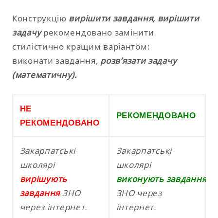
Конструкцію
вирішити завдання, вирішити
задачу
рекомендовано замінити
стилістично кращим варіантом:
виконати завдання
,
розв’язати задачу
(математичну).
НЕ
РЕКОМЕНДОВАНО
РЕКОМЕНДОВАНО
Закарпатські
Закарпатські
школярі
школярі
виріш
ую
ть
виконують
завдання
завдання
ЗНО
ЗНО через
через інтернет.
інтернет.