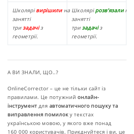
Школярі
вирішили
на
Школярі
розв’язали
на
занятті
занятті
три
задачі
з
три
задачі
з
геометрії.
геометрії.
А ВИ ЗНАЛИ, ЩО..?
OnlineCorrector – це не тільки сайт із
правилами. Це потужний
онлайн-
інструмент
для
автоматичного пошуку та
виправлення помилок
у текстах
українською мовою, у якого вже понад
160 000 користувачів. Приєднуйтеся і ви, це