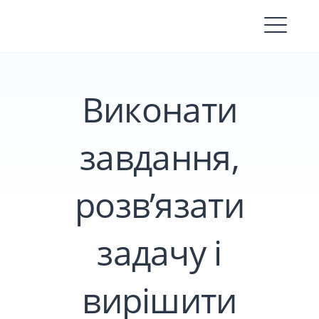
Skip
to
content
Виконати
завдання,
розв’язати
задачу і
вирішити