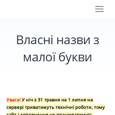
Skip
to
content
Власні назви з
малої букви
Увага!
У ніч з 31 травня на 1 липня на
сервері триватимуть технічні роботи, тому
сайт і доповнення не працюватимуть