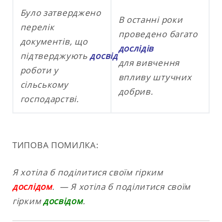
Було затверджено
В останні роки
перелік
проведено багато
документів, що
дослідів
підтверджують
досвід
для вивчення
роботи у
впливу штучних
сільському
добрив.
господарстві.
ТИПОВА ПОМИЛКА:
Я хотіла б поділитися своїм гірким
дослідом
. —
Я хотіла б поділитися своїм
гірким
досвідом
.