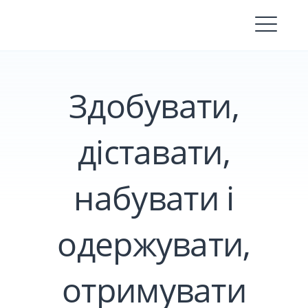
Skip
to
content
Здобувати,
діставати,
набувати і
одержувати,
отримувати