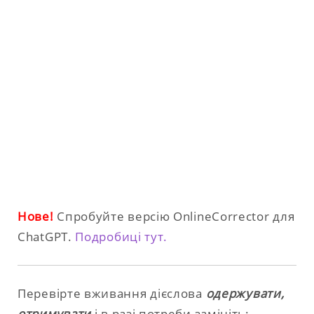
Нове!
Спробуйте версію OnlineCorrector для
ChatGPT.
Подробиці тут.
Перевірте вживання дієслова
одержувати,
отримувати
і в разі потреби замініть: