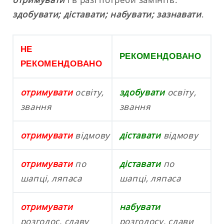
здобувати; діставати; набувати; зазнавати
.
НЕ
РЕКОМЕНДОВАНО
РЕКОМЕНДОВАНО
отримувати
освіту,
здобувати
освіту,
звання
звання
отримувати
відмову
діставати
відмову
отримувати
по
діставати
по
шапці, ляпаса
шапці, ляпаса
отримувати
набувати
розголос, славу
розголосу, слави