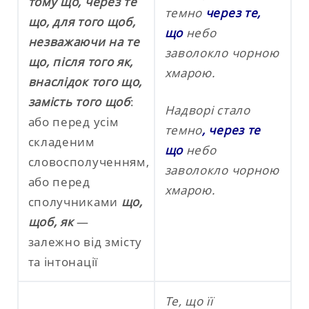
тому що, через те
темно
через те,
що, для того щоб,
що
небо
незважаючи на те
заволокло чорною
що, після того як,
хмарою.
внаслідок того що,
замість того щоб
:
Надворі стало
або перед усім
темно
, через те
складеним
що
небо
словосполученням,
заволокло чорною
або перед
хмарою.
сполучниками
що,
щоб, як
—
залежно від змісту
та інтонації
Те, що її