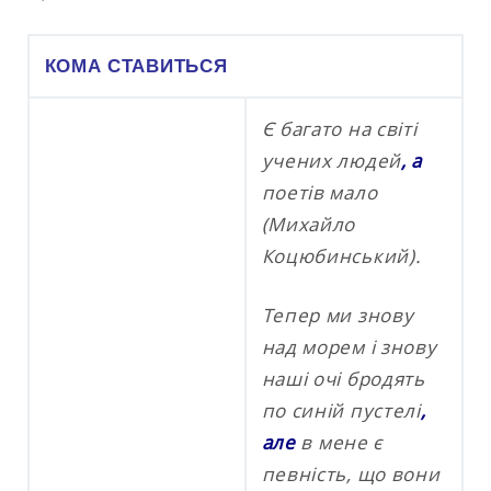
КОМА СТАВИТЬСЯ
Є багато на світі
учених людей
, а
поетів мало
(Михайло
Коцюбинський).
Тепер ми знову
над морем і знову
наші очі бродять
по синій пустелі
,
але
в мене є
певність, що вони