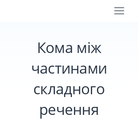
Skip
to
content
Кома між
частинами
складного
речення