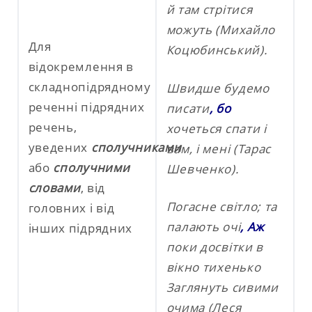
й там стрітися
можуть (Михайло
Для
Коцюбинський).
відокремлення в
складнопідрядному
Швидше будемо
реченні
підрядних
писати
, бо
речень,
хочеться спати і
уведених
сполучниками
вам, і мені (Тарас
або
сполучними
Шевченко).
словами
, від
Погасне світло; та
головних і від
палають очі
, Аж
інших підрядних
поки досвітки в
вікно тихенько
Заглянуть сивими
очима
(Леся