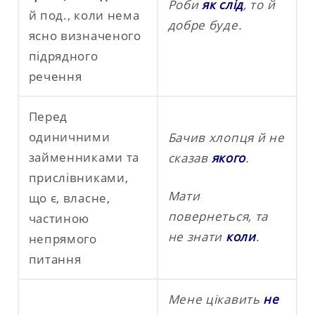
Роби
як слід
, то й
й под., коли нема
добре буде.
ясно визначеного
підрядного
речення
Перед
одиничними
Бачив хлопця й не
займенниками та
сказав
якого
.
прислівниками,
Мати
що є, власне,
повернеться, та
частиною
не знати
коли
.
непрямого
питання
Мене цікавить
не