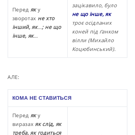
зацікавило, було
Перед
як
у
не що інше, як
зворотах
не хто
троє осідланих
інший, як
…
; не що
коней під ґанком
інше, як
…
вілли (Михайло
Коцюбинський).
АЛЕ:
КОМА НЕ СТАВИТЬСЯ
Перед
як
у
виразах
як слід, як
треба, як годиться