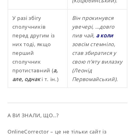
(Коцюбинський).
У разі збігу
Він прокинувся
сполучників
увечері, …довго
перед другим із
пив чай,
а коли
них тоді, якщо
зовсім стемніло,
перший
став збиратися у
сполучник
свою п’яту вилазку
протиставний (
а,
(Леонід
але, однак
і т. ін.)
Первомайський).
А ВИ ЗНАЛИ, ЩО..?
OnlineCorrector – це не тільки сайт із