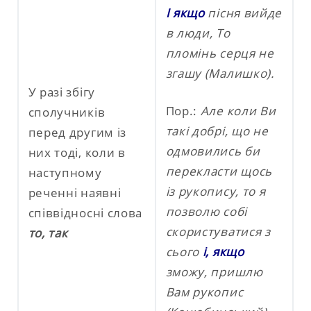
І якщо
пісня вийде
в люди,
То
пломінь серця не
згашу (Малишко).
У разі збігу
Пор.:
Але коли Ви
сполучників
такі добрі, що не
перед другим із
одмовились би
них тоді, коли в
перекласти щось
наступному
із рукопису, то я
реченні наявні
позволю собі
співвідносні слова
скористуватися з
то, так
сього
і, якщо
зможу, пришлю
Вам рукопис