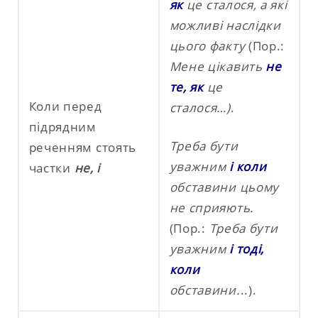
як
це сталося, а які
можливі наслідки
цього факту
(Пор.:
Мене цікавить
не
те, як
це
Коли перед
сталося…)
.
підрядним
Треба бути
реченням стоять
уважним
і коли
частки
не, і
обставини цьому
не сприяють.
(Пор.:
Треба бути
уважним
і тоді,
коли
обставини.
..).