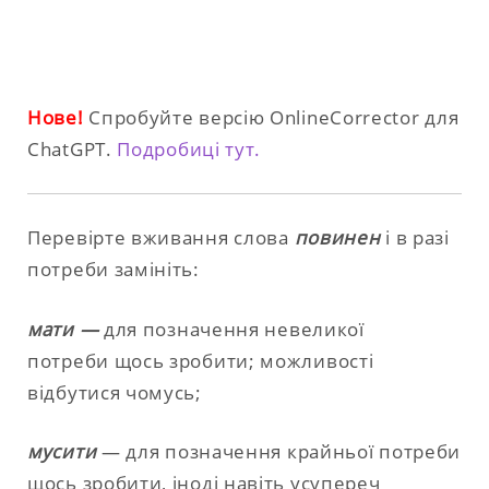
Нове!
Спробуйте версію OnlineCorrector для
ChatGPT.
Подробиці тут.
Перевірте вживання слова
повинен
і в разі
потреби замініть:
мати —
для позначення невеликої
потреби щось зробити; можливості
відбутися чомусь;
мусити
— для позначення крайньої потреби
щось зробити, іноді навіть усупереч