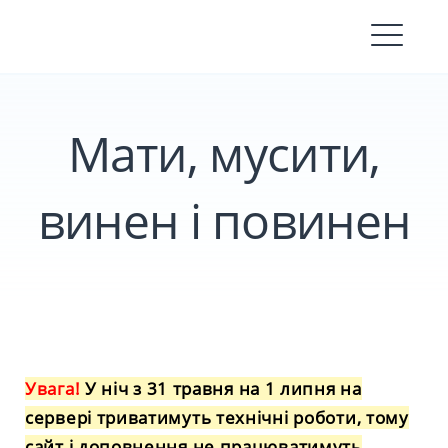
Skip
to
content
Мати, мусити,
винен і повинен
Увага!
У ніч з 31 травня на 1 липня на
сервері триватимуть технічні роботи, тому
сайт і доповнення не працюватимуть