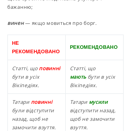
бажанню;
винен
— якщо мовиться про борг.
НЕ
РЕКОМЕНДОВАНО
РЕКОМЕНДОВАНО
Статті, що
повинні
Статті, що
бути в усіх
мають
бути в усіх
Вікіпедіях.
Вікіпедіях.
Татари
повинні
Татари
мусили
були відступити
відступити назад,
назад, щоб не
щоб не замочити
замочити взуття.
взуття.