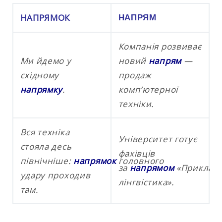
НАПРЯМОК
НАПРЯМ
Компанія розвиває
Ми йдемо у
новий
напрям
—
східному
продаж
напрямку
.
комп’ютерної
техніки.
Вся техніка
Університет готує
стояла десь
фахівців
північніше:
напрямок
головного
за
напрямом
«Приклад
удару проходив
лінгвістика».
там.