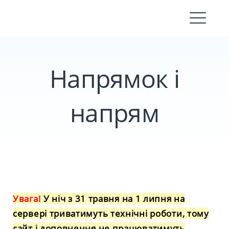
Skip
to
content
Напрямок і
напрям
Увага!
У ніч з 31 травня на 1 липня на
сервері триватимуть технічні роботи, тому
сайт і доповнення не працюватимуть