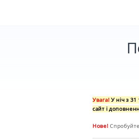
Skip
to
content
П
Увага!
У ніч з 3
сайт і доповнен
Нове!
Спробуйте 