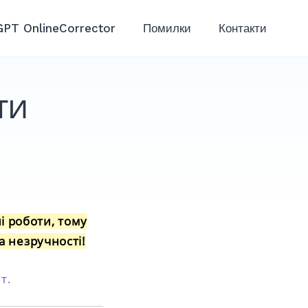
GPT OnlineCorrector
Помилки
Контакти
ти
і роботи, тому
 незручності!
т.