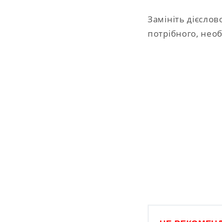
Замініть дієсло
потрібного, нео