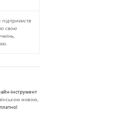
х підприємств
ро свою
чмінь,
таю.
айн-інструмент
раїнською мовою,
платно!