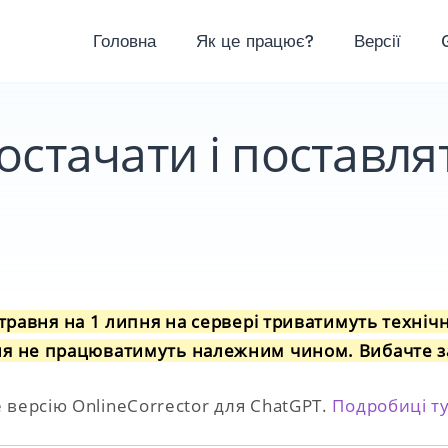
Головна
Як це працює?
Версії
остачати і поставля
1 травня на 1 липня на сервері триватимуть технічн
ня не працюватимуть належним чином. Вибачте за
версію OnlineCorrector для ChatGPT.
Подробиці ту