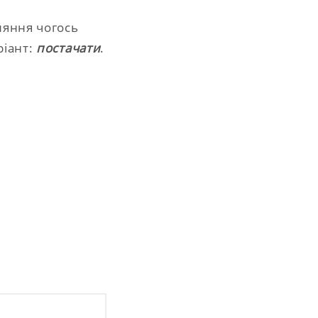
ляння чогось
ріант:
постачати
.