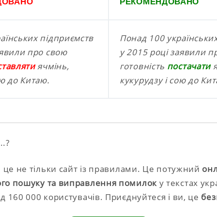
ДОВАНО
РЕКОМЕНДОВАНО
аїнських підприємств
Понад 100 українськи
аявили про свою
у 2015 році заявили п
ставляти
ячмінь,
готовність
постачати
я
ою до Китаю.
кукурудзу і сою до Ки
.?
– це не тільки сайт із правилами. Це потужний
онл
го пошуку та виправлення помилок
у текстах ук
д 160 000 користувачів. Приєднуйтеся і ви, це
без