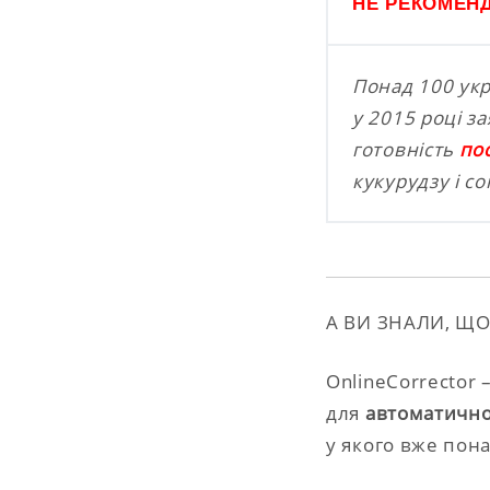
НЕ РЕКОМЕН
Понад 100 укр
у 2015 році з
готовність
по
кукурудзу і с
А ВИ ЗНАЛИ, ЩО.
OnlineCorrector 
для
автоматично
у якого вже пона