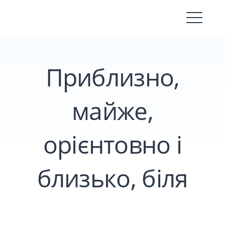
Skip
to
content
Приблизно,
майже,
орієнтовно і
близько, біля