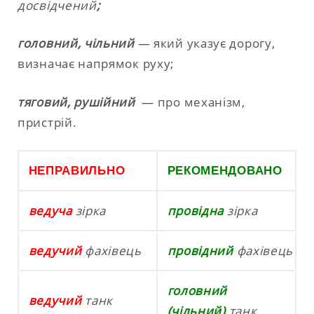
досвідчений
;
головний, чільний
— який указує дорогу,
визначає напрямок руху;
тяговий, рушійний
— про механізм,
пристрій.
НЕПРАВИЛЬНО
РЕКОМЕНДОВАНО
ведуча
зірка
провідна
зірка
ведучий
фахівець
провідний
фахівець
головний
ведучий
танк
(чільний)
танк