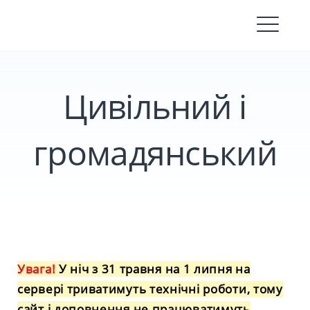
Skip
to
content
Цивільний і
громадянський
Увага!
У ніч з 31 травня на 1 липня на
сервері триватимуть технічні роботи, тому
сайт і доповнення не працюватимуть