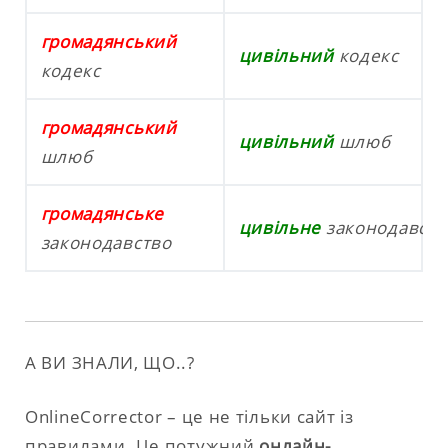
громадянський
цивільний
кодекс
кодекс
громадянський
цивільний
шлюб
шлюб
громадянське
цивільне
законодавств
законодавство
А ВИ ЗНАЛИ, ЩО..?
OnlineCorrector – це не тільки сайт із
правилами. Це потужний
онлайн-