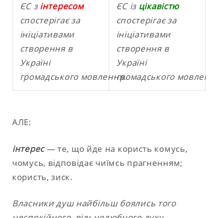
ЄС з
інтересом
ЄС із
цікавістю
спостерігає за
спостерігає за
ініціативами
ініціативами
створення в
створення в
Україні
Україні
громадського мовлення.
громадського мовленн
АЛЕ:
інтерес
— те, що йде на користь комусь,
чомусь, відповідає чиїмсь прагненням;
користь, зиск.
Власники душ найбільш боялись того
неспокійного, вільнолюбного духу