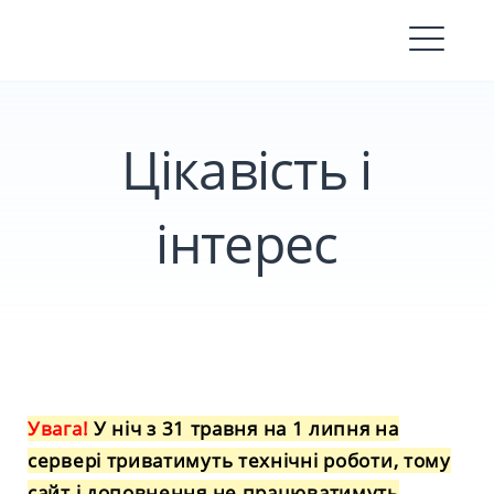
Skip
to
content
Цікавість і
інтерес
Увага!
У ніч з 31 травня на 1 липня на
сервері триватимуть технічні роботи, тому
сайт і доповнення не працюватимуть