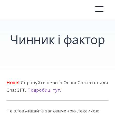
Skip
to
content
Чинник і фактор
Нове!
Спробуйте версію OnlineCorrector для
ChatGPT.
Подробиці тут.
Не зловживайте запозиченою лексикою,