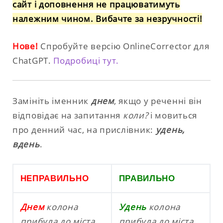
сайт і доповнення не працюватимуть
належним чином. Вибачте за незручності!
Нове!
Спробуйте версію OnlineCorrector для
ChatGPT.
Подробиці тут.
Замініть іменник
днем
, якщо у реченні він
відповідає на запитання
коли?
і мовиться
про денний час, на прислівник:
удень,
вдень
.
НЕПРАВИЛЬНО
ПРАВИЛЬНО
Днем
колона
Удень
колона
прибула до міста.
прибула до міста.