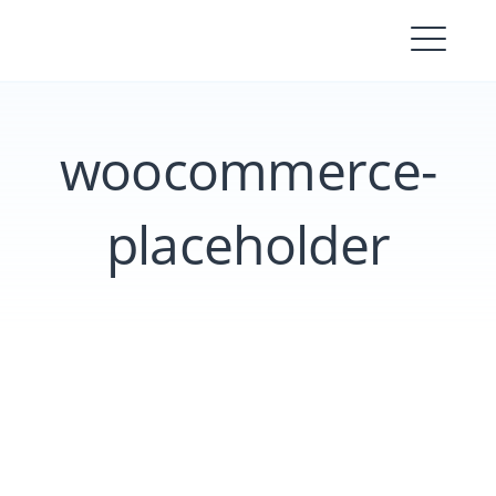
Skip
to
content
woocommerce-
placeholder