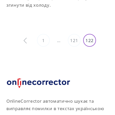
згинути від холоду.
Навігація
1
…
121
122
записів
OnlineCorrector автоматично шукає та
виправляє помилки в текстах українською