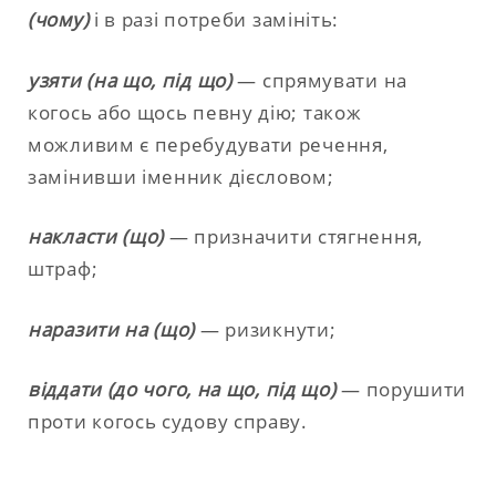
(чому)
і в разі потреби замініть:
узяти (на що, під що)
— спрямувати на
когось або щось певну дію; також
можливим є перебудувати речення,
замінивши іменник дієсловом;
накласти (що)
— призначити стягнення,
штраф;
наразити на (що)
— ризикнути;
віддати
(до чого, на що, під що)
— порушити
проти когось судову справу.