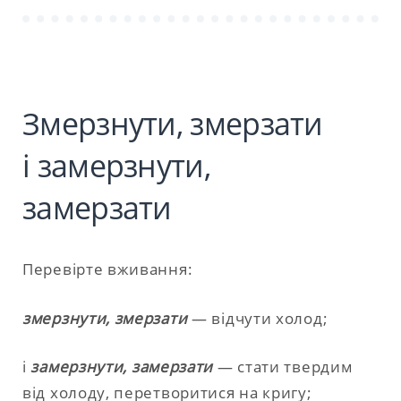
Змерзнути, змерзати
і замерзнути,
замерзати
Перевірте вживання:
змерзнути, змерзати
— відчути холод;
і
замерзнути, замерзати
— стати твердим
від холоду, перетворитися на кригу;