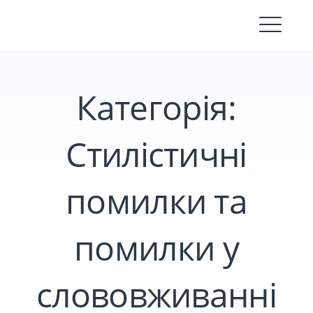
Skip
to
content
Категорія:
Стилістичні
помилки та
помилки у
слововживанні